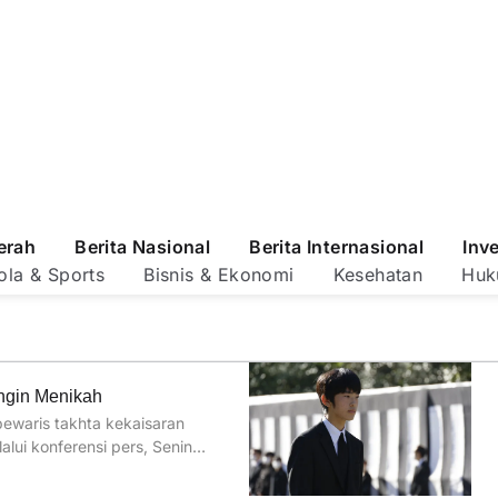
erah
Berita Nasional
Berita Internasional
Inv
ola & Sports
Bisnis & Ekonomi
Kesehatan
Huk
ngin Menikah
ewaris takhta kekaisaran
lui konferensi pers, Senin…