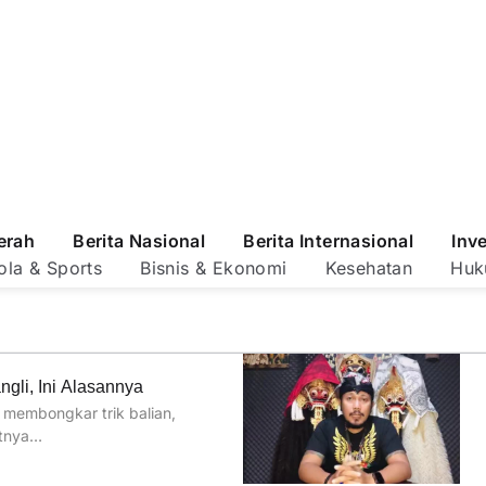
erah
Berita Nasional
Berita Internasional
Inv
ola & Sports
Bisnis & Ekonomi
Kesehatan
Huk
gli, Ini Alasannya
membongkar trik balian,
atnya…