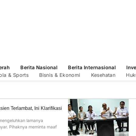
erah
Berita Nasional
Berita Internasional
Inv
ola & Sports
Bisnis & Ekonomi
Kesehatan
Huk
n Terlambat, Ini Klarifikasi
 mengeluhkan lamanya
nyar. Pihaknya meminta maaf