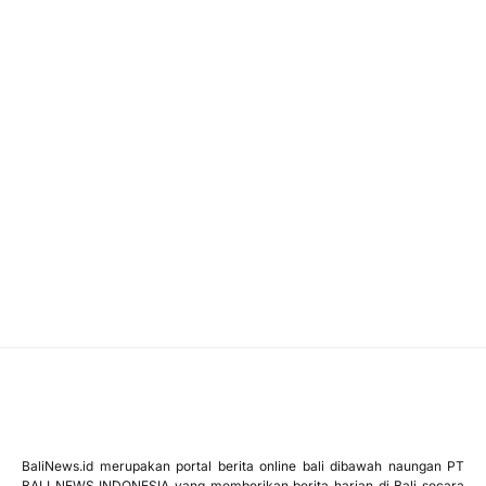
BaliNews.id merupakan portal berita online bali dibawah naungan PT
BALI NEWS INDONESIA yang memberikan berita harian di Bali secara