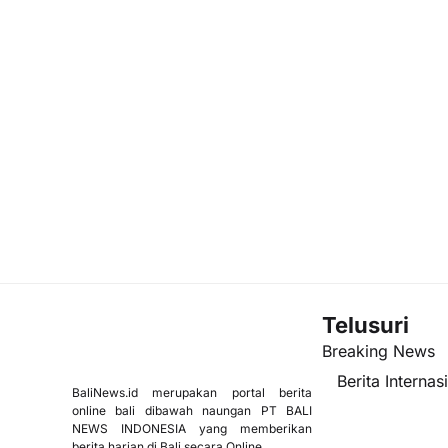
Telusuri
Breaking News
Berita Internas
BaliNews.id merupakan portal berita
online bali dibawah naungan PT BALI
NEWS INDONESIA yang memberikan
berita harian di Bali secara Online.