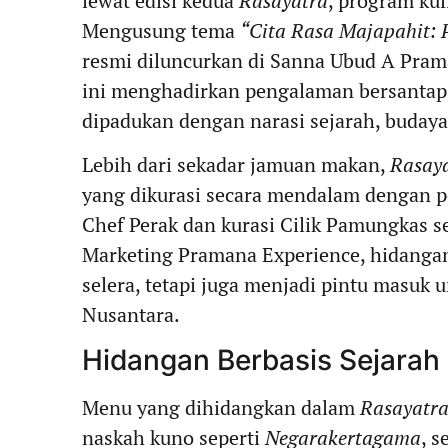
lewat edisi kedua
Rasayatra
, program kul
Mengusung tema
“Cita Rasa Majapahit:
resmi diluncurkan di Sanna Ubud A Pram
ini menghadirkan pengalaman bersantap
dipadukan dengan narasi sejarah, budaya,
Lebih dari sekadar jamuan makan,
Rasay
yang dikurasi secara mendalam dengan p
Chef Perak dan kurasi Cilik Pamungkas se
Marketing Pramana Experience, hidanga
selera, tetapi juga menjadi pintu masuk
Nusantara.
Hidangan Berbasis Sejarah 
Menu yang dihidangkan dalam
Rasayatr
naskah kuno seperti
Negarakertagama
, s