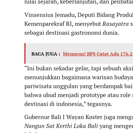
nilai sejarah, keberlanjutan, dan pelibat
Vinsensius Jemadu, Deputi Bidang Produ
Kemenparekraf RI, menyebut
Rasayatra
s
sebagai destinasi gastronomi dunia.
BACA JUGA :
Menurun! BPS Catat Ada 176.2
“Ini bukan sekadar gelar, tapi sebuah ak
menunjukkan bagaimana warisan budaya d
pariwisata unggulan yang berdampak baik
bahwa ubud menjadi prototype atau role 
destinasi di indonesia,” tegasnya.
Gubernur Bali I Wayan Koster juga mengap
Nangun Sat Kerthi Loka Bali
yang menged