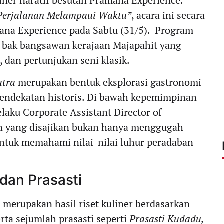
iner naratif besutan Pramana Experience.
 Perjalanan Melampaui Waktu”
, acara ini secara
ana Experience pada Sabtu (31/5). Program
 bak bangsawan kerajaan Majapahit yang
 dan pertunjukan seni klasik.
atra
merupakan bentuk eksplorasi gastronomi
endekatan historis. Di bawah kepemimpinan
laku Corporate Assistant Director of
n yang disajikan bukan hanya menggugah
 untuk memahami nilai-nilai luhur peradaban
dan Prasasti
a
merupakan hasil riset kuliner berdasarkan
erta sejumlah prasasti seperti
Prasasti Kudadu,