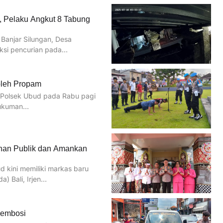
 Pelaku Angkut 8 Tabung
Banjar Silungan, Desa
aksi pencurian pada…
 oleh Propam
 Polsek Ubud pada Rabu pagi
 hukuman…
anan Publik dan Amankan
 kini memiliki markas baru
a) Bali, Irjen…
gembosi