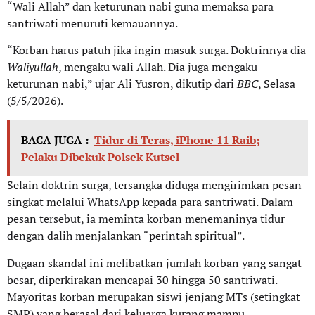
“Wali Allah” dan keturunan nabi guna memaksa para
santriwati menuruti kemauannya.
“Korban harus patuh jika ingin masuk surga. Doktrinnya dia
Waliyullah
, mengaku wali Allah. Dia juga mengaku
keturunan nabi,” ujar Ali Yusron, dikutip dari
BBC
, Selasa
(5/5/2026).
BACA JUGA :
Tidur di Teras, iPhone 11 Raib;
Pelaku Dibekuk Polsek Kutsel
Selain doktrin surga, tersangka diduga mengirimkan pesan
singkat melalui WhatsApp kepada para santriwati. Dalam
pesan tersebut, ia meminta korban menemaninya tidur
dengan dalih menjalankan “perintah spiritual”.
Dugaan skandal ini melibatkan jumlah korban yang sangat
besar, diperkirakan mencapai 30 hingga 50 santriwati.
Mayoritas korban merupakan siswi jenjang MTs (setingkat
SMP) yang berasal dari keluarga kurang mampu.