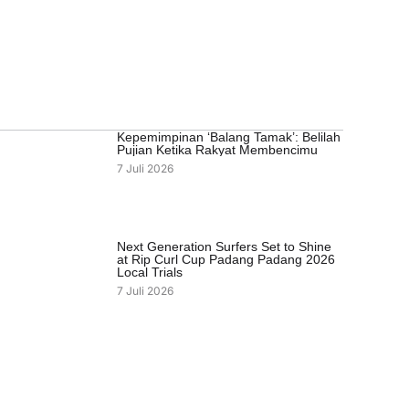
Kepemimpinan ‘Balang Tamak’: Belilah
Pujian Ketika Rakyat Membencimu
7 Juli 2026
Next Generation Surfers Set to Shine
at Rip Curl Cup Padang Padang 2026
Local Trials
7 Juli 2026