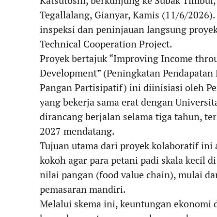
Katsutoshi, berkunjung ke Subak Timbul
Tegallalang, Gianyar, Kamis (11/6/2026)
inspeksi dan peninjauan langsung proyek
Technical Cooperation Project.
​Proyek bertajuk “Improving Income thro
Development” (Peningkatan Pendapatan 
Pangan Partisipatif) ini diinisiasi oleh
yang bekerja sama erat dengan Universita
dirancang berjalan selama tiga tahun, t
2027 mendatang.
​Tujuan utama dari proyek kolaboratif in
kokoh agar para petani padi skala kecil d
nilai pangan (food value chain), mulai da
pemasaran mandiri.
​Melalui skema ini, keuntungan ekonomi 