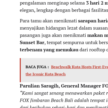
pengalaman menginap selama
3 hari 2
elegan, lengkap dengan berbagai fasilit
Para tamu akan menikmati
sarapan hari
menyajikan hidangan lezat dalam suasana
pasangan juga akan menikmati
makan ma
Sunset Bar
, tempat sempurna untuk ber
terbenam yang memukau
dari rooftop
BACA JUGA :
Beachwalk Kuta Hosts First-Ev
the Iconic Kuta Beach
Parulian Saragih, General Manager F
“Kami sangat senang menawarkan paket r
FOX Jimbaran Beach Bali adalah tempat id
dari kesibukan sehari-hari dan menikmat