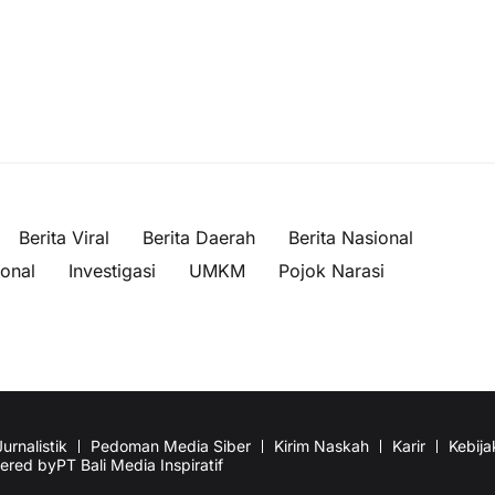
Berita Viral
Berita Daerah
Berita Nasional
ional
Investigasi
UMKM
Pojok Narasi
urnalistik
Pedoman Media Siber
Kirim Naskah
Karir
Kebija
wered by
PT Bali Media Inspiratif