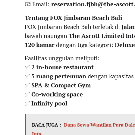
📧 Email:
reservation.fjbb@the-ascott
Tentang FOX Jimbaran Beach Bali
FOX Jimbaran Beach Bali terletak di
Jala
bawah naungan
The Ascott Limited In
120 kamar
dengan tiga kategori:
Deluxe
Fasilitas unggulan meliputi:
✅
2 in-house restaurant
✅
5 ruang pertemuan
dengan kapasitas
✅
SPA & Compact Gym
✅
Co-working space
✅
Infinity pool
BACA JUGA :
Dana Sewa Wantilan Pura Dale
Juta