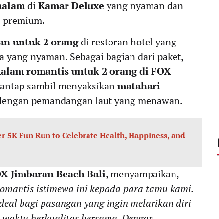
 malam
di
Kamar Deluxe
yang nyaman dan
as premium.
an untuk 2 orang
di restoran hotel yang
 yang nyaman. Sebagai bagian dari paket,
lam romantis untuk 2 orang di FOX
santap sambil menyaksikan
matahari
 dengan pemandangan laut yang menawan.
er 5K Fun Run to Celebrate Health, Happiness, and
OX Jimbaran Beach Bali
, menyampaikan,
omantis istimewa ini kepada para tamu kami.
eal bagi pasangan yang ingin melarikan diri
i waktu berkualitas bersama. Dengan