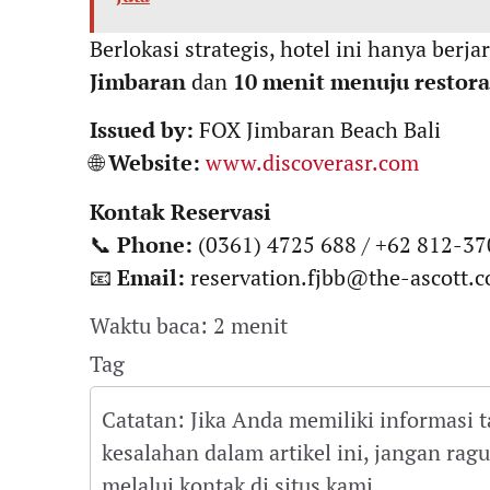
Berlokasi strategis, hotel ini hanya berja
Jimbaran
dan
10 menit menuju restora
Issued by:
FOX Jimbaran Beach Bali
🌐
Website:
www.discoverasr.com
Kontak Reservasi
📞
Phone:
(0361) 4725 688 / +62 812-3
📧
Email:
reservation.fjbb@the-ascott.
Waktu baca: 2 menit
Tag
Catatan: Jika Anda memiliki informasi 
kesalahan dalam artikel ini, jangan ra
melalui kontak di situs kami.