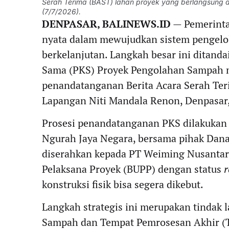
Serah Terima (BAST) lahan proyek yang berlangsung 
(7/7/2026).
DENPASAR, BALINEWS.ID
— Pemerinta
nyata dalam mewujudkan sistem pengelol
berkelanjutan. Langkah besar ini ditand
Sama (PKS) Proyek Pengolahan Sampah me
penandatanganan Berita Acara Serah Ter
Lapangan Niti Mandala Renon, Denpasar, 
Prosesi penandatanganan PKS dilakukan 
Ngurah Jaya Negara, bersama pihak Dana
diserahkan kepada PT Weiming Nusantar
Pelaksana Proyek (BUPP) dengan status
r
konstruksi fisik bisa segera dikebut.
Langkah strategis ini merupakan tindak l
Sampah dan Tempat Pemrosesan Akhir (T