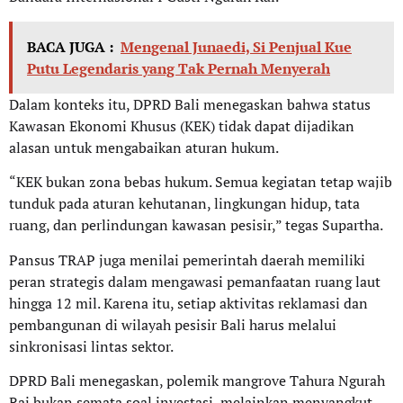
BACA JUGA :
Mengenal Junaedi, Si Penjual Kue
Putu Legendaris yang Tak Pernah Menyerah
Dalam konteks itu, DPRD Bali menegaskan bahwa status
Kawasan Ekonomi Khusus (KEK) tidak dapat dijadikan
alasan untuk mengabaikan aturan hukum.
“KEK bukan zona bebas hukum. Semua kegiatan tetap wajib
tunduk pada aturan kehutanan, lingkungan hidup, tata
ruang, dan perlindungan kawasan pesisir,” tegas Supartha.
Pansus TRAP juga menilai pemerintah daerah memiliki
peran strategis dalam mengawasi pemanfaatan ruang laut
hingga 12 mil. Karena itu, setiap aktivitas reklamasi dan
pembangunan di wilayah pesisir Bali harus melalui
sinkronisasi lintas sektor.
DPRD Bali menegaskan, polemik mangrove Tahura Ngurah
Rai bukan semata soal investasi, melainkan menyangkut