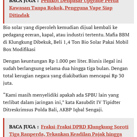
BACA JUGA :
Pemkot Denpasar Upgrade Perda
Kawasan Tanpa Rokok, Pengguna Vape Siap
Ditindak
Bio solar yang diperoleh kemudian dijual kembali ke
pedagang eceran, kapal, atau industri tertentu. Mafia BBM
di Klungkung Dibekuk, Beli 1,4 Ton Bio Solar Pakai Mobil
Box Modifikasi
Dengan keuntungan Rp 1.000 per liter. Bisnis ilegal ini
sudah berlangsung selama dua hingga tiga bulan. Dengan
total kerugian negara yang diakibatkan mencapai Rp 30
juta.
“Kami masih menyelidiki apakah ada SPBU lain yang
terlibat dalam jaringan ini,” kata Kasubdit IV Tipidter
Ditreskrimsus Polda Bali, AKBP Iqbal Sengaji.
BACA JUGA :
Fraksi-Fraksi DPRD Klungkung Soroti
Tiga Ranperda, Tekankan Keadilan Pajak hingga