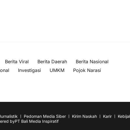
Berita Viral
Berita Daerah
Berita Nasional
ional
Investigasi
UMKM
Pojok Narasi
urnalistik
Pedoman Media Siber
Kirim Naskah
Karir
Kebija
wered by
PT Bali Media Inspiratif