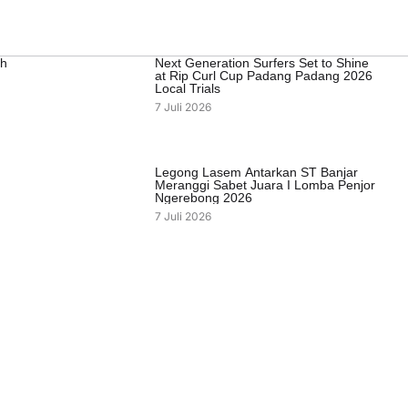
ah
Next Generation Surfers Set to Shine
at Rip Curl Cup Padang Padang 2026
Local Trials
7 Juli 2026
Legong Lasem Antarkan ST Banjar
Meranggi Sabet Juara I Lomba Penjor
Ngerebong 2026
7 Juli 2026