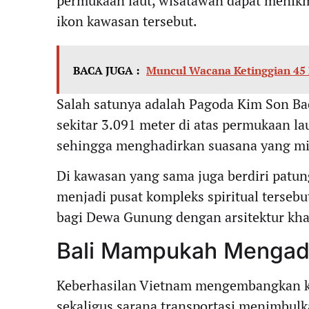
permukaan laut, wisatawan dapat menikm
ikon kawasan tersebut.
BACA JUGA :
Muncul Wacana Ketinggian 45 M
Salah satunya adalah Pagoda Kim Son Ba
sekitar 3.091 meter di atas permukaan lau
sehingga menghadirkan suasana yang mi
Di kawasan yang sama juga berdiri patu
menjadi pusat kompleks spiritual tersebut
bagi Dewa Gunung dengan arsitektur khas
Bali Mampukah Mengado
Keberhasilan Vietnam mengembangkan ker
sekaligus sarana transportasi menimbulk