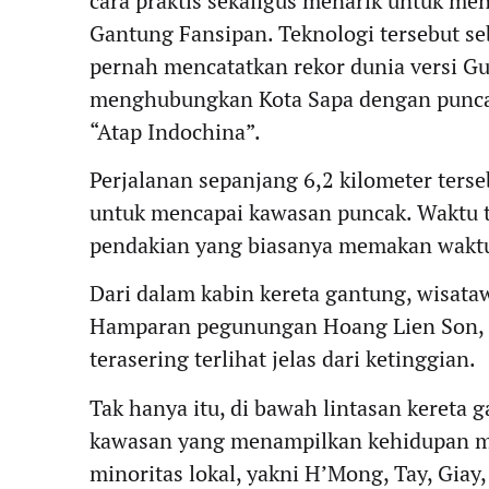
cara praktis sekaligus menarik untuk m
Gantung Fansipan. Teknologi tersebut se
pernah mencatatkan rekor dunia versi Gui
menghubungkan Kota Sapa dengan puncak
“Atap Indochina”.
Perjalanan sepanjang 6,2 kilometer ters
untuk mencapai kawasan puncak. Waktu t
pendakian yang biasanya memakan wakt
Dari dalam kabin kereta gantung, wisa
Hamparan pegunungan Hoang Lien Son, l
terasering terlihat jelas dari ketinggian.
Tak hanya itu, di bawah lintasan kereta
kawasan yang menampilkan kehidupan mas
minoritas lokal, yakni H’Mong, Tay, Giay