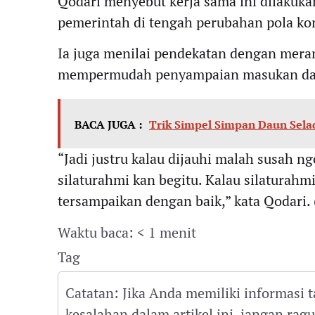
Qodari menyebut kerja sama ini dilakuk
pemerintah di tengah perubahan pola ko
Ia juga menilai pendekatan dengan mera
mempermudah penyampaian masukan dan
BACA JUGA :
Trik Simpel Simpan Daun Sela
“Jadi justru kalau dijauhi malah susah n
silaturahmi kan begitu. Kalau silaturahm
tersampaikan dengan baik,” kata Qodari. 
Waktu baca: < 1 menit
Tag
Catatan: Jika Anda memiliki informasi 
kesalahan dalam artikel ini, jangan ra