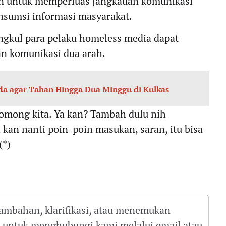
an untuk memperluas jangkauan komunikasi
nsumsi informasi masyarakat.
ngkul para pelaku homeless media dapat
 komunikasi dua arah.
da agar Tahan Hingga Dua Minggu di Kulkas
gomong kita. Ya kan? Tambah dulu nih
i kan nanti poin-poin masukan, saran, itu bisa
(*)
tambahan, klarifikasi, atau menemukan
gu untuk menghubungi kami melalui email atau