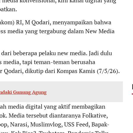
media konvensional, kini kanal digital yang
batkan.
akom) RI, M Qodari, menyampaikan bahwa
ess media yang tergabung dalam New Media
dari beberapa pelaku new media. Jadi dulu
s media, tapi teman-teman berusaha
r Qodari, dikutip dari Kompas Kamis (7/5/26).
ndaki Gunung Agung
lah media digital yang aktif membagikan
ok. Media tersebut diantaranya Folkative,
op, Narasi, Muslimvlog, USS Feed, Bapak-