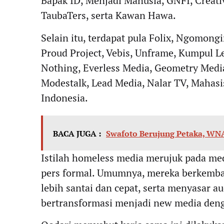
Bapak ID, Menjadi Manusia, GNFI, Creativ
TaubaTers, serta Kawan Hawa.
Selain itu, terdapat pula Folix, Ngomong
Proud Project, Vebis, Unframe, Kumpul L
Nothing, Everless Media, Geometry Medi
Modestalk, Lead Media, Nalar TV, Mahasi
Indonesia.
BACA JUGA :
Swafoto Berujung Petaka, WNA
Istilah homeless media merujuk pada med
pers formal. Umumnya, mereka berkemban
lebih santai dan cepat, serta menyasar a
bertransformasi menjadi new media denga