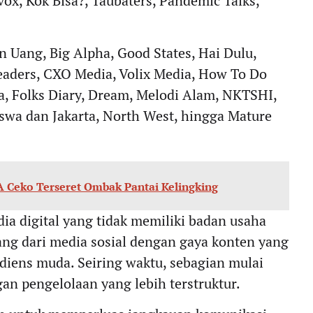
ox, Kok Bisa?, Taubaters, Pandemic Talks,
in Uang, Big Alpha, Good States, Hai Dulu,
eaders, CXO Media, Volix Media, How To Do
a, Folks Diary, Dream, Melodi Alam, NKTSHI,
swa dan Jakarta, North West, hingga Mature
 Ceko Terseret Ombak Pantai Kelingking
ia digital yang tidak memiliki badan usaha
g dari media sosial dengan gaya konten yang
udiens muda. Seiring waktu, sebagian mulai
n pengelolaan yang lebih terstruktur.