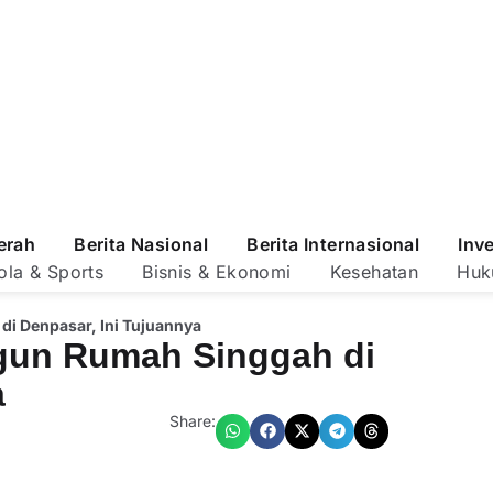
erah
Berita Nasional
Berita Internasional
Inv
ola & Sports
Bisnis & Ekonomi
Kesehatan
Huk
i Denpasar, Ini Tujuannya
un Rumah Singgah di
a
Share: