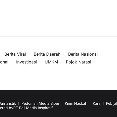
Berita Viral
Berita Daerah
Berita Nasional
ional
Investigasi
UMKM
Pojok Narasi
urnalistik
Pedoman Media Siber
Kirim Naskah
Karir
Kebija
wered by
PT Bali Media Inspiratif