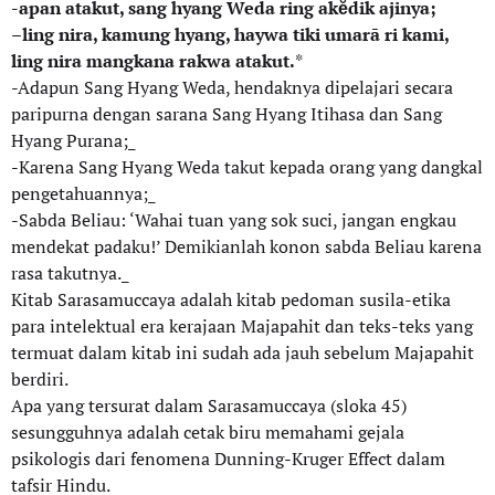
-apan atakut, sang hyang Weda ring akĕdik ajinya;
–
ling nira, kamung hyang, haywa tiki umarā ri kami,
ling nira mangkana rakwa atakut.
*
-Adapun Sang Hyang Weda, hendaknya dipelajari secara
paripurna dengan sarana Sang Hyang Itihasa dan Sang
Hyang Purana;_
-Karena Sang Hyang Weda takut kepada orang yang dangkal
pengetahuannya;_
-Sabda Beliau: ‘Wahai tuan yang sok suci, jangan engkau
mendekat padaku!’ Demikianlah konon sabda Beliau karena
rasa takutnya._
Kitab Sarasamuccaya adalah kitab pedoman susila-etika
para intelektual era kerajaan Majapahit dan teks-teks yang
termuat dalam kitab ini sudah ada jauh sebelum Majapahit
berdiri.
Apa yang tersurat dalam Sarasamuccaya (sloka 45)
sesungguhnya adalah cetak biru memahami gejala
psikologis dari fenomena Dunning-Kruger Effect dalam
tafsir Hindu.