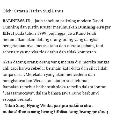
Oleh: Catatan Harian Sugi Lanus
BALINEWS.ID
– Jauh sebelum psikolog modern David
Dunning dan Justin Kruger merumuskan
Dunning-Kruger
Effect
pada tahun 1999, pujangga Jawa Kuno telah
meramalkan akan datang orang-orang yang dangkal
pengetahuannya, merasa tahu dan merasa paham, tapi
sebenarnya mereka tidak tahu dan tidak kompeten.
Akan datang orang-orang yang merasa diri mereka sangat
ahli tapi hanya sekedar bermain kata-kata dan silat lidah
tanpa dasar. Merekalah yang akan mencederai dan
menghancurkan Weda atau ajaran suci leluhur.
Ramalan tersebut berbentuk sloka terselip dalam lontar
*Sarasamuccaya*, dalam bahasa Jawa Kuno berbunyi
sebagai berikut:
-Ndān Sang Hyang Weda, paripūrṇākĕna sira,
makasādhana sang hyang itihāsa, sang hyang purāṇa;