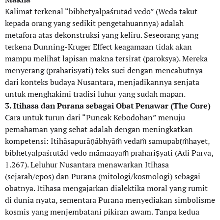
Kalimat terkenal “bibhetyalpaśrutād vedo” (Weda takut
kepada orang yang sedikit pengetahuannya) adalah
metafora atas dekonstruksi yang keliru. Seseorang yang
terkena Dunning-Kruger Effect keagamaan tidak akan
mampu melihat lapisan makna tersirat (paroksya). Mereka
menyerang (prahariṣyati) teks suci dengan mencabutnya
dari konteks budaya Nusantara, menjadikannya senjata
untuk menghakimi tradisi luhur yang sudah mapan.
3. Itihasa dan Purana sebagai Obat Penawar (The Cure)
Cara untuk turun dari “Puncak Kebodohan” menuju
pemahaman yang sehat adalah dengan meningkatkan
kompetensi: Itihāsapurāṇābhyāṁ vedaṁ samupabṛṁhayet,
bibhetyalpaśrutād vedo māmaayaṁ prahariṣyati (Ādi Parva,
1.267). Leluhur Nusantara menawarkan Itihasa
(sejarah/epos) dan Purana (mitologi/kosmologi) sebagai
obatnya. Itihasa mengajarkan dialektika moral yang rumit
di dunia nyata, sementara Purana menyediakan simbolisme
kosmis yang menjembatani pikiran awam. Tanpa kedua