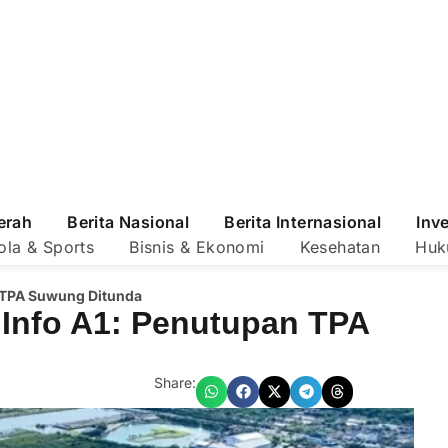
erah
Berita Nasional
Berita Internasional
Inv
ola & Sports
Bisnis & Ekonomi
Kesehatan
Huk
n TPA Suwung Ditunda
 Info A1: Penutupan TPA
Share: