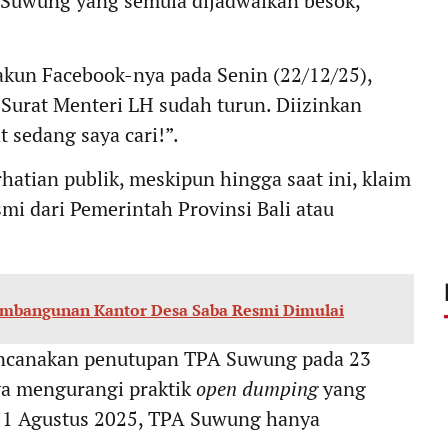
 Suwung yang semula dijadwalkan besok,
akun Facebook-nya pada Senin (22/12/25),
 Surat Menteri LH sudah turun. Diizinkan
sedang saya cari!”.
atian publik, meskipun hingga saat ini, klaim
i dari Pemerintah Provinsi Bali atau
embangunan Kantor Desa Saba Resmi Dimulai
encanakan penutupan TPA Suwung pada 23
ya mengurangi praktik
open dumping
yang
ai 1 Agustus 2025, TPA Suwung hanya