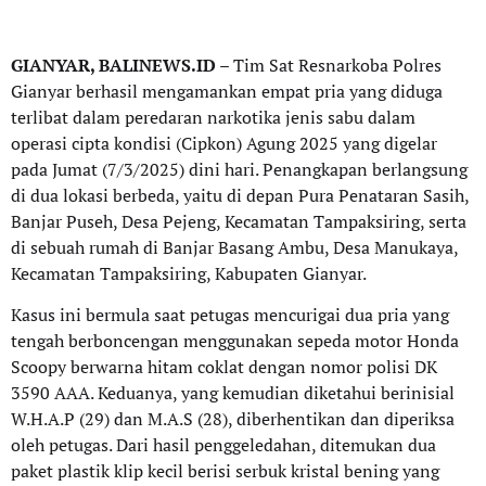
GIANYAR, BALINEWS.ID
– Tim Sat Resnarkoba Polres
Gianyar berhasil mengamankan empat pria yang diduga
terlibat dalam peredaran narkotika jenis sabu dalam
operasi cipta kondisi (Cipkon) Agung 2025 yang digelar
pada Jumat (7/3/2025) dini hari. Penangkapan berlangsung
di dua lokasi berbeda, yaitu di depan Pura Penataran Sasih,
Banjar Puseh, Desa Pejeng, Kecamatan Tampaksiring, serta
di sebuah rumah di Banjar Basang Ambu, Desa Manukaya,
Kecamatan Tampaksiring, Kabupaten Gianyar.
Kasus ini bermula saat petugas mencurigai dua pria yang
tengah berboncengan menggunakan sepeda motor Honda
Scoopy berwarna hitam coklat dengan nomor polisi DK
3590 AAA. Keduanya, yang kemudian diketahui berinisial
W.H.A.P (29) dan M.A.S (28), diberhentikan dan diperiksa
oleh petugas. Dari hasil penggeledahan, ditemukan dua
paket plastik klip kecil berisi serbuk kristal bening yang