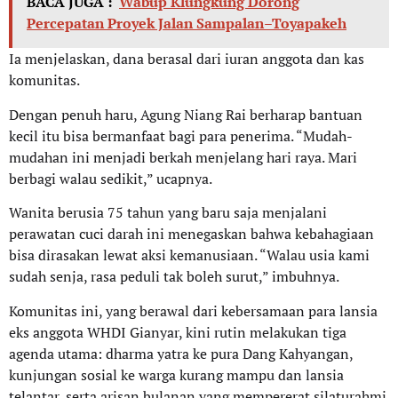
BACA JUGA :
Wabup Klungkung Dorong
Percepatan Proyek Jalan Sampalan–Toyapakeh
Ia menjelaskan, dana berasal dari iuran anggota dan kas
komunitas.
Dengan penuh haru, Agung Niang Rai berharap bantuan
kecil itu bisa bermanfaat bagi para penerima. “Mudah-
mudahan ini menjadi berkah menjelang hari raya. Mari
berbagi walau sedikit,” ucapnya.
Wanita berusia 75 tahun yang baru saja menjalani
perawatan cuci darah ini menegaskan bahwa kebahagiaan
bisa dirasakan lewat aksi kemanusiaan. “Walau usia kami
sudah senja, rasa peduli tak boleh surut,” imbuhnya.
Komunitas ini, yang berawal dari kebersamaan para lansia
eks anggota WHDI Gianyar, kini rutin melakukan tiga
agenda utama: dharma yatra ke pura Dang Kahyangan,
kunjungan sosial ke warga kurang mampu dan lansia
telantar, serta arisan bulanan yang mempererat silaturahmi