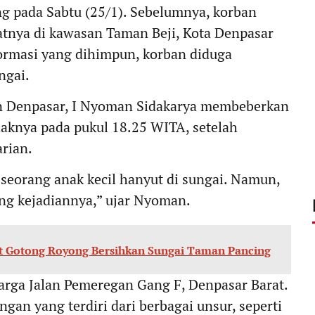
g pada Sabtu (25/1). Sebelumnya, korban
atnya di kawasan Taman Beji, Kota Denpasar
formasi yang dihimpun, korban diduga
ngai.
an Denpasar, I Nyoman Sidakarya membeberkan
haknya pada pukul 18.25 WITA, setelah
rian.
eorang anak kecil hanyut di sungai. Namun,
ung kejadiannya,” ujar Nyoman.
t Gotong Royong Bersihkan Sungai Taman Pancing
arga Jalan Pemeregan Gang F, Denpasar Barat.
an yang terdiri dari berbagai unsur, seperti